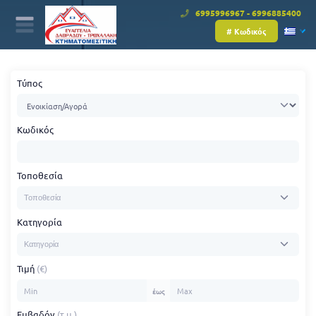
6995996967 - 6996885400
# Κωδικός
Τύπος
Κωδικός
Τοποθεσία
Κατηγορία
Τιμή
(€)
έως
Εμβαδόν
(τ.μ.)