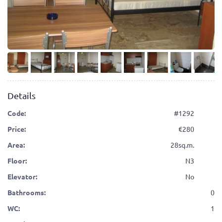
Details
Code:
#1292
Price:
280
Area:
28sq.m.
Floor:
N3
Elevator:
No
Bathrooms:
0
WC:
1