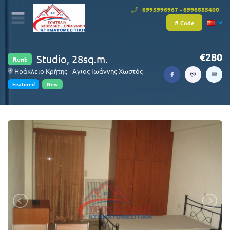
6995996967 - 6996885400
# Code
280
Studio, 28sq.m.
Rent
Ηράκλειο Κρήτης - Άγιος Ιωάννης Χωστός
Featured
New