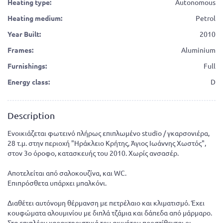
Heating type:
Autonomous
Heating medium:
Petrol
Year Built:
2010
Frames:
Aluminium
Furnishings:
Full
Energy class:
D
Description
Ενοικιάζεται φωτεινό πλήρως επιπλωμένο studio / γκαρσονιέρα,
28 τ.μ. στην περιοχή "Ηράκλειο Κρήτης, Άγιος Ιωάννης Χωστός",
στον 3ο όροφο, κατασκευής του 2010. Χωρίς ανσασέρ.
Αποτελείται από σαλοκουζίνα, και WC.
Επιπρόσθετα υπάρχει μπαλκόνι.
Διαθέτει αυτόνομη θέρμανση με πετρέλαιο και κλιματισμό. Έχει
κουφώματα αλουμινίου με διπλά τζάμια και δάπεδα από μάρμαρο.
Στα επιπλέον χαρακτηριστικά του ακινήτου προστίθενται οι