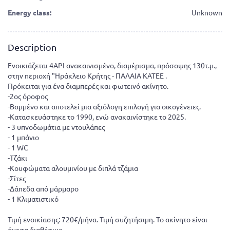
Energy class:
Unknown
Description
Ενοικιάζεται 4ΑΡΙ ανακαινισμένο, διαμέρισμα, πρόσοψης 130τ.μ.,
στην περιοχή "Ηράκλειο Κρήτης - ΠΑΛΑΙΑ ΚΑΤΕΕ .
Πρόκειται για ένα διαμπερές και φωτεινό ακίνητο.
-2ος όροφος
-Βαμμένο και αποτελεί μια αξιόλογη επιλογή για οικογένειες.
-Κατασκευάστηκε το 1990, ενώ ανακαινίστηκε το 2025.
- 3 υπνοδωμάτια με ντουλάπες
- 1 μπάνιο
- 1 WC
-Τζάκι
-Κουφώματα αλουμινίου με διπλά τζάμια
-Σίτες
-Δάπεδα από μάρμαρο
- 1 Κλιματιστικό
Τιμή ενοικίασης: 720€/μήνα. Τιμή συζητήσιμη. Το ακίνητο είναι
άμεσα διαθέσιμο.