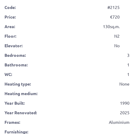
Code:
#2125
Price:
720
Area:
130sq.m.
Floor:
N2
Elevator:
No
Bedrooms:
3
Bathrooms:
1
WC:
1
Heating type:
None
Heating medium:
Year Built:
1990
Year Renovated:
2025
Frames:
Aluminium
Furnishings: