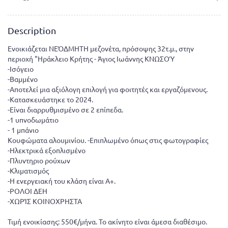
Description
Ενοικιάζεται ΝΕΌΔΜΗΤΗ μεζονέτα, πρόσοψης 32τ.μ., στην
περιοχή "Ηράκλειο Κρήτης - Άγιος Ιωάννης ΚΝΩΣΟΎ
-Ισόγειο
-Βαμμένο
-Αποτελεί μια αξιόλογη επιλογή για φοιτητές και εργαζόμενους.
-Κατασκευάστηκε το 2024.
-Είναι διαρρυθμισμένο σε 2 επίπεδα.
-1 υπνοδωμάτιο
- 1 μπάνιο
Κουφώματα αλουμινίου. -Επιπλωμένο όπως στις φωτογραφίες
-Ηλεκτρικά εξοπλισμένο
-Πλυντηριο ρούχων
-Κλιματισμός
-Η ενεργειακή του κλάση είναι A+.
-ΡΟΛΟΙ ΔΕΗ
-ΧΩΡΊΣ ΚΟΙΝΟΧΡΗΣΤΑ
Τιμή ενοικίασης: 550€/μήνα. Το ακίνητο είναι άμεσα διαθέσιμο.