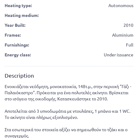
Heating type:
Autonomous
Heating medium:
Year Built:
2010
Frames:
Aluminium
Furnishings:
Full
Energy class:
Under issuance
Description
Ενοικιάζεται νεόδμητη, μονοκατοικία, 148τ.μ., στην περιοχή "Γάζι -
Παλαιόκαστρο". Πρόκειται για ένα πολυτελές ακίνητο. Βρίσκεται
στο ισόγειο της οικοδομής. Κατασκευάστηκε το 2010.
Αποτελείται από 3 υπνοδωμάτια με ντουλάπες, 1 μπάνιο και 1 WC.
Το ακίνητο είναι πλήρως εξοπλισμένο.
Στα εσωτερικά του στοιχεία αξίζει να σημειωθούν το τζάκι και ο
συναγερμός.