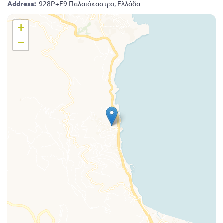
Address:
928P+F9 Παλαιόκαστρο, Ελλάδα
+
−