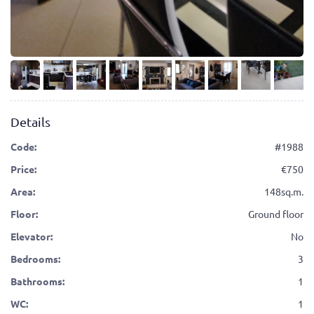
Details
Code:
#1988
Price:
750
Area:
148sq.m.
Floor:
Ground floor
Elevator:
No
Bedrooms:
3
Bathrooms:
1
WC:
1