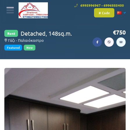
6995996967 - 6996885400
# Code
750
Detached, 148sq.m.
Rent
Γάζι - Παλαιόκαστρο
Featured
New