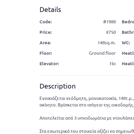
Details
Code:
#1988
Bedr
Price:
750
Bathr
Area:
148sq.m.
WC:
Floor:
Ground floor
Heati
Elevator:
No
Heati
Description
Ενοικιάζεται νεόδμητη, μονοκατοικία, 148τ.μ.
ακίνητο. Βρίσκεται στο ισόγειο της οικοδομή
Αποτελείται από 3 υπνοδωμάτια με ντουλάπες,
Στα εσωτερικά του στοιχεία αξίζει να σημειωθ