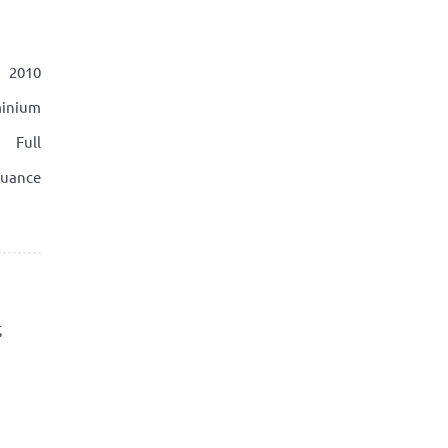
2010
inium
Full
suance
ς