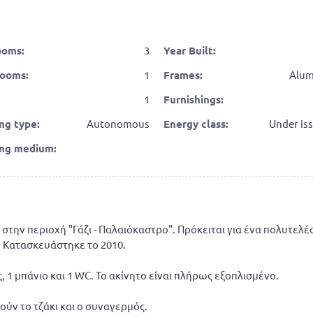
ooms:
3
Year Built:
ooms:
1
Frames:
Alum
1
Furnishings:
ng type:
Autonomous
Energy class:
Under is
ng medium:
, στην περιοχή "Γάζι - Παλαιόκαστρο". Πρόκειται για ένα πολυτελέ
ς. Κατασκευάστηκε το 2010.
 1 μπάνιο και 1 WC. Το ακίνητο είναι πλήρως εξοπλισμένο.
ούν το τζάκι και ο συναγερμός.