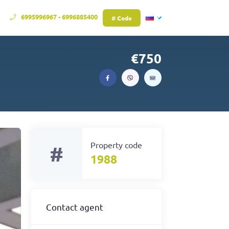
6995996967 - 6996885400
# Code
750
Property code
#
1988
Contact agent